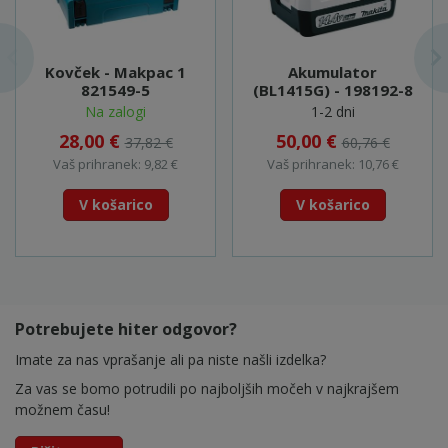
Kovček - Makpac 1
Akumulator
821549-5
(BL1415G) - 198192-8
Na zalogi
1-2 dni
28,00 €
50,00 €
37,82 €
60,76 €
Vaš prihranek: 9,82 €
Vaš prihranek: 10,76 €
V košarico
V košarico
Potrebujete hiter odgovor?
Imate za nas vprašanje ali pa niste našli izdelka?
Za vas se bomo potrudili po najboljših močeh v najkrajšem
možnem času!