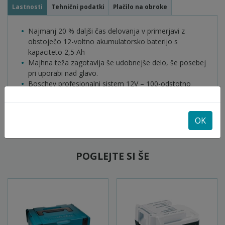
Lastnosti
Tehnični podatki
Plačilo na obroke
Najmanj 20 % daljši čas delovanja v primerjavi z
obstoječo 12-voltno akumulatorsko baterijo s
kapaciteto 2,5 Ah
Majhna teža zagotavlja še udobnejše delo, še posebej
pri uporabi nad glavo.
Boschev profesionalni sistem 12V – 100-odstotno
združljiv z 10,8 in 12-voltnimi orodji
OK
POGLEJTE SI ŠE