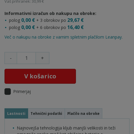
Vaš prihranek: 30,99 €
Informativni izračun ob nakupu na obroke:
0,00 €
29,67 €
polog
+ 3 obrokov po
0,00 €
16,40 €
polog
+ 6 obrokov po
Več o nakupu na obroke z varnim spletnim plačilom Leanpay.
-
+
V košarico
Primerjaj
Lastnosti
Tehnični podatki
Plačilo na obroke
Najnovejša tehnologija kljub manjši velikosti in teži