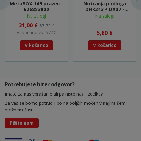
MetaBOX 145 prazen -
Notranja podloga
626883000
DHR243 + DX07 -
835A31-4
Na zalogi
Na zalogi
31,00 €
37,72 €
5,80 €
Vaš prihranek: 6,72 €
V košarico
V košarico
Potrebujete hiter odgovor?
Imate za nas vprašanje ali pa niste našli izdelka?
Za vas se bomo potrudili po najboljših močeh v najkrajšem
možnem času!
Pišite nam