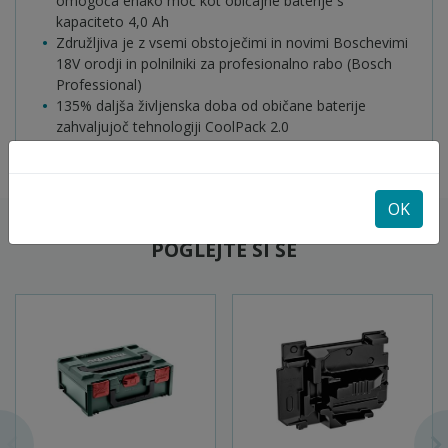
omogoča enako moč kot običajne baterije s
kapaciteto 4,0 Ah
Združljiva je z vsemi obstoječimi in novimi Boschevimi
18V orodji in polnilniki za profesionalno rabo (Bosch
Professional)
135% daljša življenska doba od običane baterije
zahvaljujoč tehnologiji CoolPack 2.0
OK
POGLEJTE SI ŠE