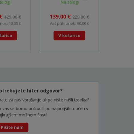
Polnilec,
zalogi
Na zalogi
Na
 TDLI20602E
 €
139,00 €
339,0
129,00 €
229,00 €
nek: 10,00 €
Vaš prihranek: 90,00 €
Vaš prihr
šarico
V košarico
V k
otrebujete hiter odgovor?
ate za nas vprašanje ali pa niste našli izdelka?
a vas se bomo potrudili po najboljših močeh v
ajkrajšem možnem času!
Pišite nam