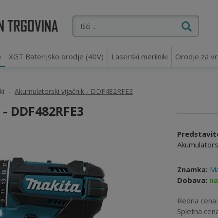
e
XGT Baterijsko orodje (40V)
Laserski merilniki
Orodje za vr
ki
Akumulatorski vijačnik - DDF482RFE3
- DDF482RFE3
Predstavit
Akumulators
Znamka:
Ma
Dobava:
na
Redna cena
Spletna cen