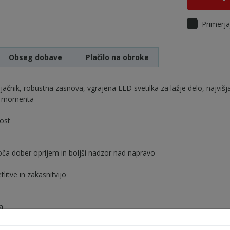
Primerja
Obseg dobave
Plačilo na obroke
čnik, robustna zasnova, vgrajena LED svetilka za lažje delo, najvišj
ga momenta
ost
a dober oprijem in boljši nadzor nad napravo
litve in zakasnitvijo
a