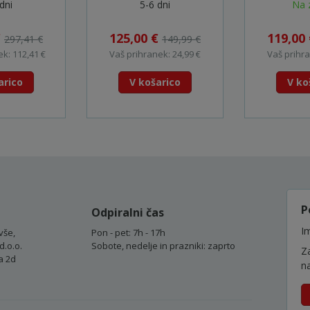
06019G8002
2x2Ah, 
dni
5-6 dni
Na 
Kovček) -
€
125,00 €
119,00
297,41 €
149,99 €
k: 112,41 €
Vaš prihranek: 24,99 €
Vaš prihra
arico
V košarico
V ko
P
Odpiralni čas
Im
vše,
Pon - pet: 7h - 17h
d.o.o.
Sobote, nedelje in prazniki: zaprto
Z
a 2d
n