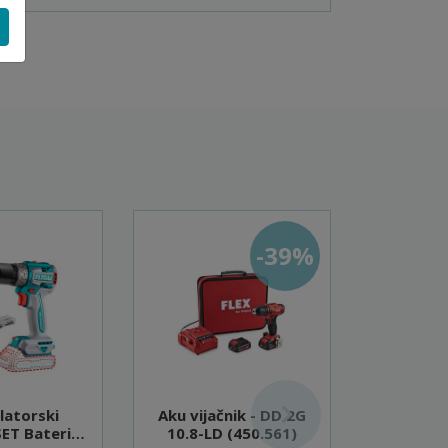
-39%
atorski
Aku vijačnik - DD 2G
Akumu
SET Baterija
10.8-LD (450.561)
vijačnik