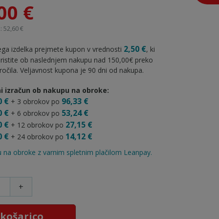
00 €
 52,60 €
2,50 €
ga izdelka prejmete kupon v vrednosti
, ki
oristite ob naslednjem nakupu nad 150,00€ preko
ročila. Veljavnost kupona je 90 dni od nakupa.
i izračun ob nakupu na obroke:
0 €
96,33 €
+ 3 obrokov po
0 €
53,24 €
+ 6 obrokov po
0 €
27,15 €
+ 12 obrokov po
0 €
14,12 €
+ 24 obrokov po
 na obroke z varnim spletnim plačilom Leanpay.
+
 košarico