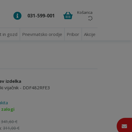
Košarica
031-599-001
t in gozd
Pnevmatsko orodje
Pribor
Akcije
ev izdelka
ki vijačnik - DDF482RFE3
kita
 zalogi
:
341,60 €
a:
311,00 €