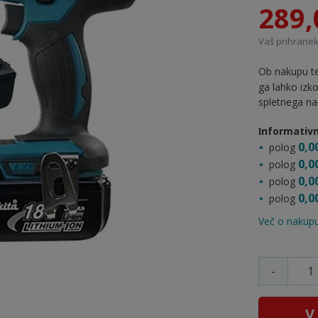
289,
Vaš prihranek:
Ob nakupu te
ga lahko izk
spletnega na
Informativn
0,0
polog
0,0
polog
0,0
polog
0,0
polog
Več o nakupu
-
V