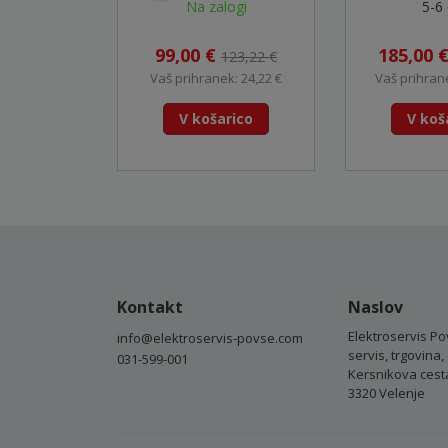
Na zalogi
5-6 
99,00 €
185,00 
123,22 €
Vaš prihranek: 24,22 €
Vaš prihrane
V košarico
V koš
Kontakt
Naslov
Elektroservis Po
info@elektroservis-povse.com
servis, trgovina, 
031-599-001
Kersnikova cest
3320 Velenje