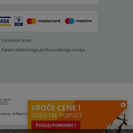
Facebook stran
Forum električnega profesionalnega orodja
VROČE CENE !
 razvoj. Sofinanciranje se je pridobilo preko Vavčerja za digitalni marketing.
DODATNI POPUST
POGLEJ PONUDBO !