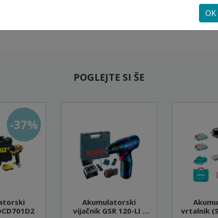
OK
POGLEJTE SI ŠE
-37%
atorski
Akumulatorski
Akumul
 DCD701D2
vijačnik GSR 120-LI -
vrtalnik (