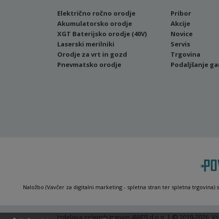
Električno ročno orodje
Pribor
Akumulatorsko orodje
Akcije
XGT Baterijsko orodje (40V)
Novice
Laserski merilniki
Servis
Orodje za vrt in gozd
Trgovina
Pnevmatsko orodje
Podaljšanje ga
Naložbo (Vavčer za digitalni marketing - spletna stran ter spletna trgovina) 
Izdelava spletnih trgovin
4WEB d.o.o. | © 2019-2026. Vs