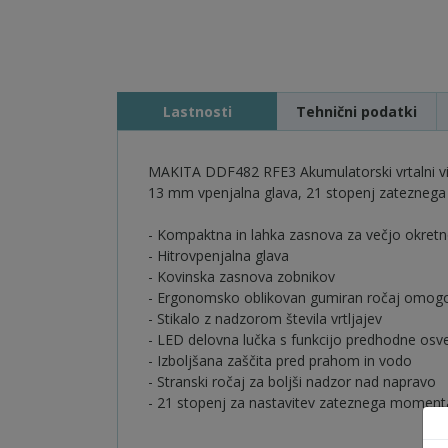
Lastnosti
Tehnični podatki
MAKITA DDF482 RFE3 Akumulatorski vrtalni vija
13 mm vpenjalna glava, 21 stopenj zatezne
- Kompaktna in lahka zasnova za večjo okretn
- Hitrovpenjalna glava
- Kovinska zasnova zobnikov
- Ergonomsko oblikovan gumiran ročaj omogoč
- Stikalo z nadzorom števila vrtljajev
- LED delovna lučka s funkcijo predhodne osvet
- Izboljšana zaščita pred prahom in vodo
- Stranski ročaj za boljši nadzor nad napravo
- 21 stopenj za nastavitev zateznega moment