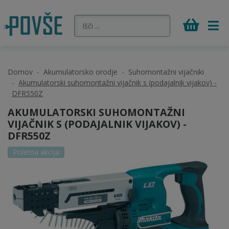
Domov
Akumulatorsko orodje
Suhomontažni vijačniki
Akumulatorski suhomontažni vijačnik s (podajalnik vijakov) -
DFR550Z
AKUMULATORSKI SUHOMONTAŽNI
VIJAČNIK S (PODAJALNIK VIJAKOV) -
DFR550Z
Poletna akcija