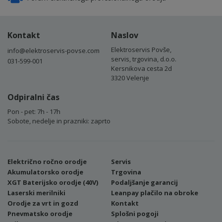
Kontakt
Naslov
Elektroservis Povše,
info@elektroservis-povse.com
servis, trgovina, d.o.o.
031-599-001
Kersnikova cesta 2d
3320 Velenje
Odpiralni čas
Pon - pet: 7h - 17h
Sobote, nedelje in prazniki: zaprto
Električno ročno orodje
Servis
Akumulatorsko orodje
Trgovina
XGT Baterijsko orodje (40V)
Podaljšanje garancij
Laserski merilniki
Leanpay plačilo na obroke
Orodje za vrt in gozd
Kontakt
Pnevmatsko orodje
Splošni pogoji