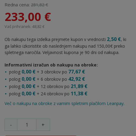
Redna cena:
281,82 €
233,00 €
Vaš prihranek: 48,82 €
2,50 €
Ob nakupu tega izdelka prejmete kupon v vrednosti
, ki
ga lahko izkoristite ob naslednjem nakupu nad 150,00€ preko
spletnega naročila. Veljavnost kupona je 90 dni od nakupa.
Informativni izračun ob nakupu na obroke:
0,00 €
77,67 €
polog
+ 3 obrokov po
0,00 €
42,92 €
polog
+ 6 obrokov po
0,00 €
21,89 €
polog
+ 12 obrokov po
0,00 €
11,38 €
polog
+ 24 obrokov po
Več o nakupu na obroke z varnim spletnim plačilom Leanpay.
-
+