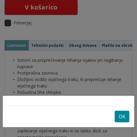
V košarico
Primerjaj
Lastnosti
Tehnični podatki
Obseg dobave
Plačilo na obroke
Sistem za preprečevanje nihanja vijakov pri nagibanju
naprave
Protiprašna zasnova
Zložljivo vodilo vijačnega traku, ki preprečuje nihanje
vijačnega traku
Robustna tiha sklopka
S stikalom za spremembo smeri vrtenja lahko
upravljate z eno roko
Ergonomsko oblikovan gumiran ročaj omogoča dober
OK
oprijem
Vodilo vijakov je zasnovano tako, da preprečuje
zapletanje vijačnega traku in se lahko zloži za