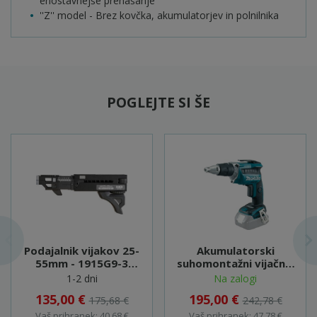
enostavnejše prenašanje
''Z'' model - Brez kovčka, akumulatorjev in polnilnika
POGLEJTE SI ŠE
Podajalnik vijakov 25-
Akumulatorski
55mm - 1915G9-3
suhomontažni vijačnik
(191W94-5)
- DFS452Z
1-2 dni
Na zalogi
135,00 €
195,00 €
175,68 €
242,78 €
Vaš prihranek: 40,68 €
Vaš prihranek: 47,78 €