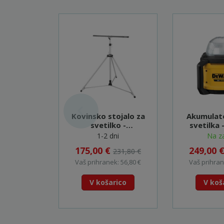
Kovinsko stojalo za
Akumulat
svetilko -
svetilka 
GM00002073
1-2 dni
Na za
175,00 €
249,00 
231,80 €
Vaš prihranek: 56,80 €
Vaš prihran
V košarico
V koš