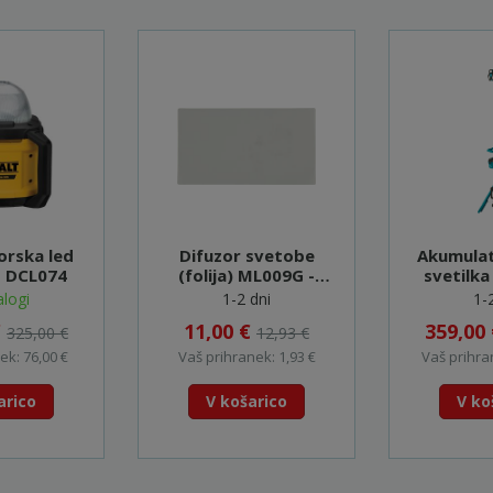
orska led
Difuzor svetobe
Akumulat
- DCL074
(folija) ML009G -
svetilk
GM00002376
logi
1-2 dni
1-
€
11,00 €
359,00
325,00 €
12,93 €
ek: 76,00 €
Vaš prihranek: 1,93 €
Vaš prihra
arico
V košarico
V ko