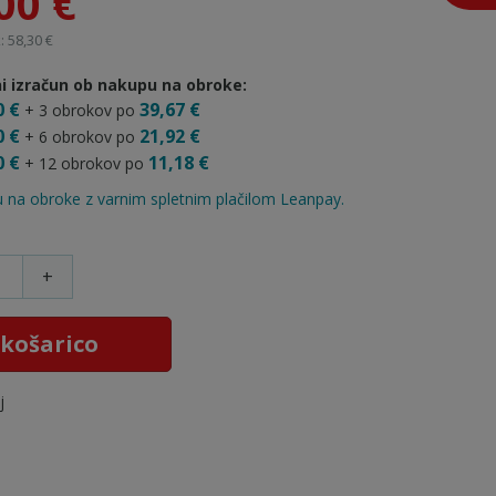
00 €
 58,30 €
i izračun ob nakupu na obroke:
0 €
39,67 €
+ 3 obrokov po
0 €
21,92 €
+ 6 obrokov po
0 €
11,18 €
+ 12 obrokov po
 na obroke z varnim spletnim plačilom Leanpay.
+
 košarico
j