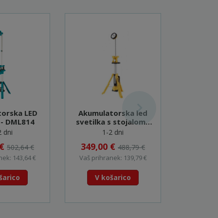
orska LED
Akumulatorska led
Akumula
a - DML814
svetilka s stojalom -
svetil
DCL079
2 dni
1-2 dni
5
 €
349,00 €
109,0
502,64 €
488,79 €
nek: 143,64 €
Vaš prihranek: 139,79 €
Vaš prihr
šarico
V košarico
V k