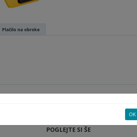
Plačilo na obroke
OK
POGLEJTE SI ŠE