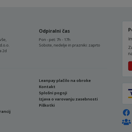
P
Odpiralni čas
Im
vše,
Pon - pet: 7h - 17h
d.o.o.
Sobote, nedelje in prazniki: zaprto
Z
a 2d
n
Leanpay plačilo na obroke
Kontakt
Splošni pogoji
Izjava o varovanju zasebnosti
Piškotki
rancij