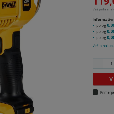
119,
Vaš prihranek:
Informativn
0,0
polog
0,0
polog
0,0
polog
Več o nakupu
-
V
Primerja