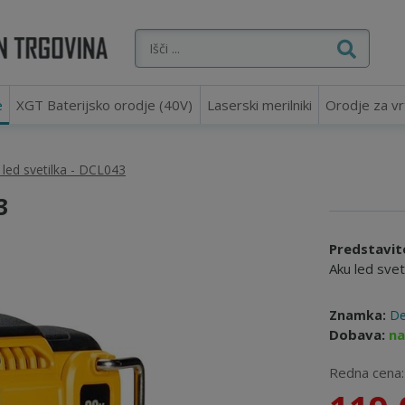
e
XGT Baterijsko orodje (40V)
Laserski merilniki
Orodje za vr
 led svetilka - DCL043
3
Predstavit
Aku led svet
Znamka:
De
Dobava:
na
Redna cena