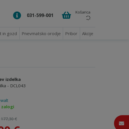
Košarica
031-599-001
t in gozd
Pnevmatsko orodje
Pribor
Akcije
ev izdelka
ilka - DCL043
walt
 zalogi
:
177,30 €