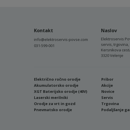
Kontakt
Naslov
Elektroservis Po
info@elektroservis-povse.com
servis, trgovina, 
031-599-001
Kersnikova cest
3320 Velenje
Električno ročno orodje
Pribor
Akumulatorsko orodje
Akcije
XGT Baterijsko orodje (40V)
Novice
Laserski merilniki
Servis
Orodje za vrt in gozd
Trgovina
Pnevmatsko orodje
Podaljšanje ga