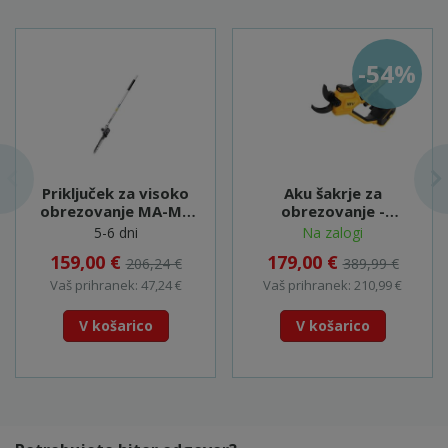
-54%
Priključek za visoko
Aku šakrje za
obrezovanje MA-MS
obrezovanje -
25 - 601727850 (MA
DCMPP568N
5-6 dni
Na zalogi
36-18)
159,00 €
179,00 €
206,24 €
389,99 €
Vaš prihranek: 47,24 €
Vaš prihranek: 210,99 €
V košarico
V košarico