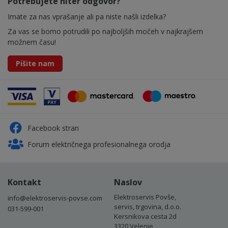
Potrebujete hiter odgovor?
Imate za nas vprašanje ali pa niste našli izdelka?
Za vas se bomo potrudili po najboljših močeh v najkrajšem
možnem času!
Pišite nam
Facebook stran
Forum električnega profesionalnega orodja
Kontakt
Naslov
Elektroservis Povše,
info@elektroservis-povse.com
servis, trgovina, d.o.o.
031-599-001
Kersnikova cesta 2d
3320 Velenje