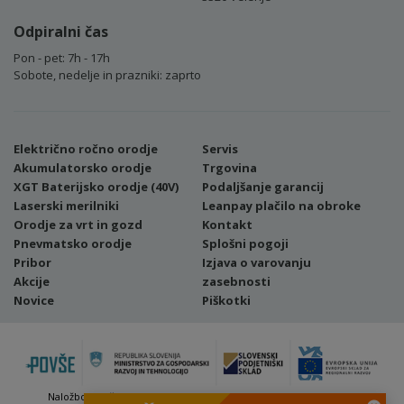
Odpiralni čas
Pon - pet: 7h - 17h
Sobote, nedelje in prazniki: zaprto
Električno ročno orodje
Servis
Akumulatorsko orodje
Trgovina
XGT Baterijsko orodje (40V)
Podaljšanje garancij
Laserski merilniki
Leanpay plačilo na obroke
Orodje za vrt in gozd
Kontakt
Pnevmatsko orodje
Splošni pogoji
Pribor
Izjava o varovanju
Akcije
zasebnosti
Novice
Piškotki
Naložbo (Vavčer za digitalni marketing - spletna stran ter spletna