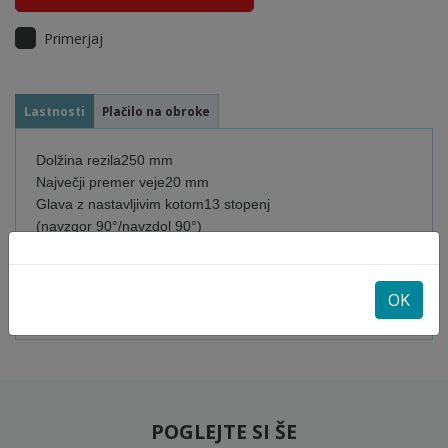
Primerjaj
Lastnosti
Plačilo na obroke
Dolžina rezila
250 mm
Največji premer veje
20 mm
Glava z nastavljivim kotom
13 stopenj
(navzgor 90°/navzdol 90°)
Čas delovanja do
114* / 176*
2
/ 134*
3
min
Mere (D x Š x V)
1.208 × 144 × 89 mm
Teža po EPTA
2,2 kg
OK
POGLEJTE SI ŠE