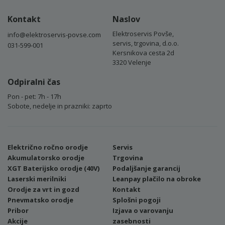
Kontakt
Naslov
Elektroservis Povše,
info@elektroservis-povse.com
servis, trgovina, d.o.o.
031-599-001
Kersnikova cesta 2d
3320 Velenje
Odpiralni čas
Pon - pet: 7h - 17h
Sobote, nedelje in prazniki: zaprto
Električno ročno orodje
Servis
Akumulatorsko orodje
Trgovina
XGT Baterijsko orodje (40V)
Podaljšanje garancij
Laserski merilniki
Leanpay plačilo na obroke
Orodje za vrt in gozd
Kontakt
Pnevmatsko orodje
Splošni pogoji
Pribor
Izjava o varovanju
Akcije
zasebnosti