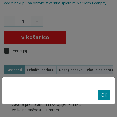
Več o nakupu na obroke z varnim spletnim plačilom Leanpay.
-
+
V košarico
Primerjaj
Lastnosti
Tehnični podatki
Obseg dobave
Plačilo na obroke
- Izjemna robustnost: naprava še vedno deluje brez napak
tudi po padcu z višine 1 m
- Točkovni, linijski in rotacijski način za optimalno
OK
vidljivost
- Zaščita pred prahom in škropljenjem IP 54
- Velika natančnost 0,1 mm/m